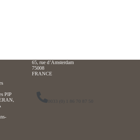
65, rue d’Amsterdam
75008
FRANCE
es
es PIP
ERAN,
0033 (0) 1 86 70 87 50
A
ans-