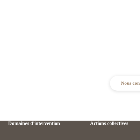
Besoin d'un accompa
Notre cabinet est à votre écoute pour
dans vos d
Nous con
Domaines d'intervention
Actions collectives