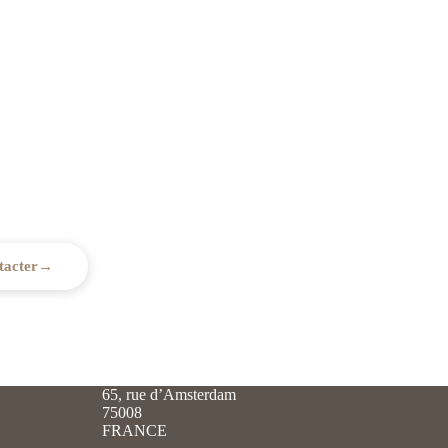
gnement juridique ?
 vous conseiller et vous accompagner
émarches.
tacter
→
65, rue d’Amsterdam
75008
FRANCE